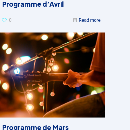
Programme d’Avril
0
Read more
Programme de Mars