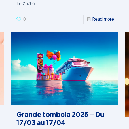
Le 25/05
0
Read more
Grande tombola 2025 – Du
17/03 au 17/04