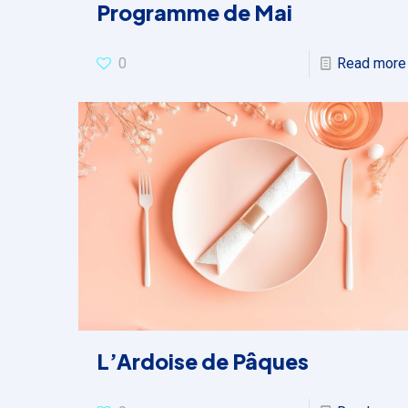
Programme de Mai
0
Read more
L’Ardoise de Pâques